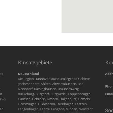
Einsatzgebiete
Ko
eit
Deutschland
Addr
Die Region Hannover sowie umliegende Gebiete
(insbesondere: Ahlten, Altwarmbüchen, Bad
Phon
,
Nenndorf, Barsinghausen, Braunschweig,
om
Bückeburg, Burgdorf, Burgwedel, Coppenbrügge,
Emai
0625
Garbsen, Gehrden, Gifhorn, Hagenburg, Hameln,
Hemmingen, Hildesheim, Isernhagen, Laatzen,
gen
Langenhagen, Lehrte, Lengede, Minden, Neustadt
So