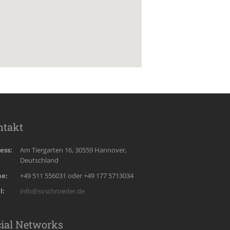
ntakt
ess:
Am Tiergarten 16, 30559 Hannover,
Deutschland
e:
+49 511 556031 oder +49 177 5713034
l:
info@svschroeder.de
cial Networks