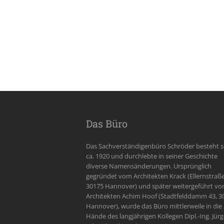
Das Büro
Das Sachverständigenbüro Schröder besteht s
ca. 1920 und durchlebte in seiner Geschichte
diverse Namensänderungen. Ursprünglich
gegründet vom Architekten Krack (Ellernstraße
30175 Hannover) und später weitergeführt v
Architekten Achim Hoof (Stadtfelddamm 43, 3
Hannover), wurde das Büro mittlerweile in die
Hände des langjährigen Kollegen Dipl.-Ing. Jür